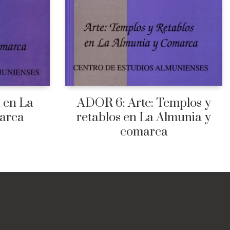
 en La
ADOR 6: Arte: Templos y
arca
retablos en La Almunia y
comarca