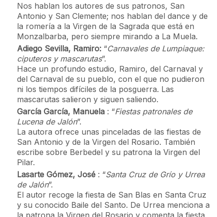
Nos hablan los autores de sus patronos, San
Antonio y San Clemente; nos hablan del dance y de
la romería a la Virgen de la Sagrada que está en
Monzalbarba, pero siempre mirando a La Muela.
Adiego Sevilla, Ramiro:
“
Carnavales de Lumpiaque:
ciputeros y mascarutas
”.
Hace un profundo estudio, Ramiro, del Carnaval y
del Carnaval de su pueblo, con el que no pudieron
ni los tiempos difíciles de la posguerra. Las
mascarutas salieron y siguen saliendo.
García García, Manuela
: “
Fiestas patronales de
Lucena de Jalón
”.
La autora ofrece unas pinceladas de las fiestas de
San Antonio y de la Virgen del Rosario. También
escribe sobre Berbedel y su patrona la Virgen del
Pilar.
Lasarte Gómez, José
: “
Santa Cruz de Grío y Urrea
de Jalón
”.
El autor recoge la fiesta de San Blas en Santa Cruz
y su conocido Baile del Santo. De Urrea menciona a
la patrona la Virgen del Rosario y comenta la fiesta