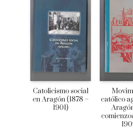
Catolicismo social
Movim
en Aragón (1878 –
católico a
1901)
Aragón
comienzos
190