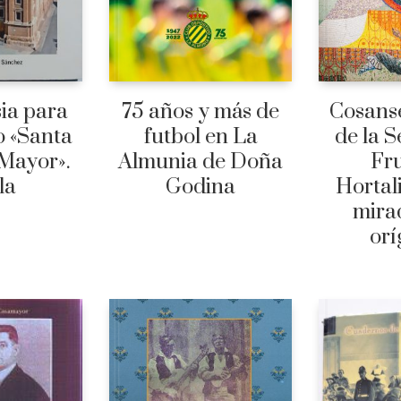
sia para
75 años y más de
Cosanse
o «Santa
futbol en La
de la S
 Mayor».
Almunia de Doña
Fru
la
Godina
Hortal
mirad
orí