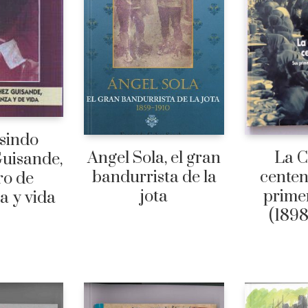
sindo
Angel Sola, el gran
La C
uisande,
bandurrista de la
centen
ro de
jota
prime
a y vida
(1898