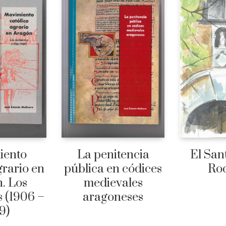
iento
La penitencia
El San
grario en
pública en códices
Ro
. Los
medievales
 (1906 –
aragoneses
9)