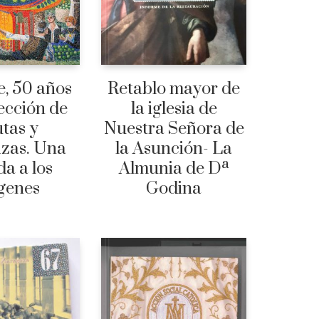
, 50 años
Retablo mayor de
ección de
la iglesia de
tas y
Nuestra Señora de
izas. Una
la Asunción- La
a a los
Almunia de Dª
genes
Godina