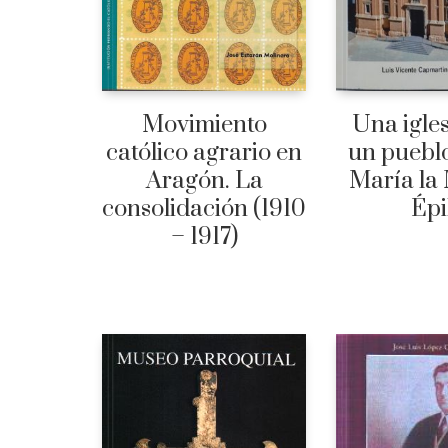
Movimiento
Una igle
católico agrario en
un puebl
Aragón. La
María la
consolidación (1910
Épi
– 1917)