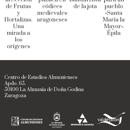
de Frutas
códices
de la jota
pueblo
y
medievales
«Santa
Hortalizas.
aragoneses
María la
Una
Mayor».
mirada a
Épila
los
orígenes
Centro de Estudios Almunienses
Apdo. 65,
50100 La Almunia de Doña Godina
Zaragoza