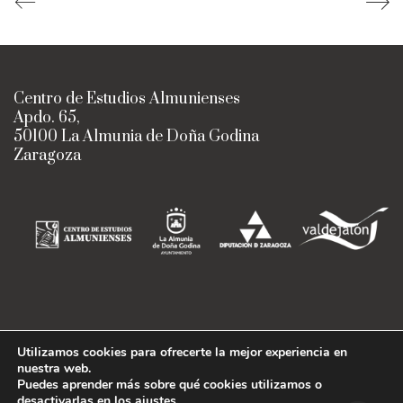
Centro de Estudios Almunienses
Apdo. 65,
50100 La Almunia de Doña Godina
Zaragoza
Utilizamos cookies para ofrecerte la mejor experiencia en
nuestra web.
Centro de Estudios Almunienses
Puedes aprender más sobre qué cookies utilizamos o
Diseño:
Imagina Arte Gráfico
· ©
desactivarlas en los
ajustes
.