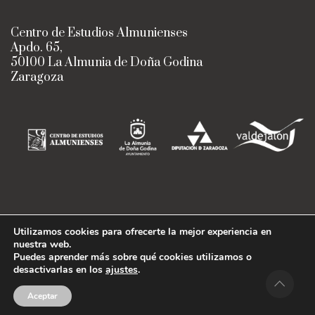
Centro de Estudios Almunienses
Apdo. 65,
50100 La Almunia de Doña Godina
Zaragoza
Utilizamos cookies para ofrecerte la mejor experiencia en
nuestra web.
Centro de Estudios Almunienses
Puedes aprender más sobre qué cookies utilizamos o
Diseño:
Imagina Arte Gráfico
· ©
desactivarlas en los
ajustes
.
Copyright 2022
Aceptar