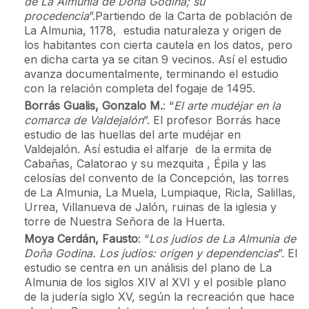
de La Almunia de Doña Godina; su
procedencia
”.Partiendo de la Carta de población de
La Almunia, 1178, estudia naturaleza y origen de
los habitantes con cierta cautela en los datos, pero
en dicha carta ya se citan 9 vecinos. Así el estudio
avanza documentalmente, terminando el estudio
con la relación completa del fogaje de 1495.
Borrás Gualis, Gonzalo M.
: “
El arte mudéjar en la
comarca de Valdejalón
”. El profesor Borrás hace
estudio de las huellas del arte mudéjar en
Valdejalón. Así estudia el alfarje de la ermita de
Cabañas, Calatorao y su mezquita , Épila y las
celosías del convento de la Concepción, las torres
de La Almunia, La Muela, Lumpiaque, Ricla, Salillas,
Urrea, Villanueva de Jalón, ruinas de la iglesia y
torre de Nuestra Señora de la Huerta.
Moya Cerdán, Fausto
: “
Los judíos de La Almunia de
Doña Godina. Los judíos: origen y dependencias
”. El
estudio se centra en un análisis del plano de La
Almunia de los siglos XIV al XVI y el posible plano
de la judería siglo XV, según la recreación que hace