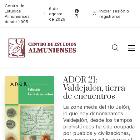
Centro de
6 de
Estudios
Iniciar sesión o
agosto
Almunienses
registrarse
de 2026
desde 1.995
ADOR 21:
Valdejalón, tierra
de encuentros
La zona media del río Jalón,
lo que hoy denominamos
Valdejalón, desde los tiempos
prehistóricos ha sido ocupada
por pueblos y civilizaciones,
que vieron en estas tierras el