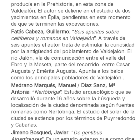
producía en la Prehistoria, en esta zona de
Valdejalón. El autor se detiene en el estudio de dos
yacimientos en Épila, pendientes en este momento
de que se terminen las excavaciones.
Fatás Cabeza, Guillermo
: “
Seis apuntes sobre
celtíberos y romanos en Valdejalón
”. A través de
seis apuntes el autor trata de estimular la curiosidad
por la antigüedad del poblamiento de Valdejalón. El
río Jalón, vía de comunicación entre el valle del
Ebro y la Meseta, parte del recorrido entre Cesar
Augusta y Emérita Augusta. Apunta a los belos
como los principales pobladores de Valdejalón .
Medrano Marqués, Manuel
/
Díaz Sanz, Mª
Antonia
: “
Nertóbriga
”. Estudio arqueológico que se
desarrolló durante 16 años sobre la búsqueda y
localización de la ciudad denominada según fuentes
romanas como Nertóbriga. El estudio del solar de la
ciudad se extiende por los términos de Puyrredondo
y Cabañas.
Jimeno Bosqued, Javier
: “
De gentibus
Alpartirenses
”. Es un estudio extenso que como dice