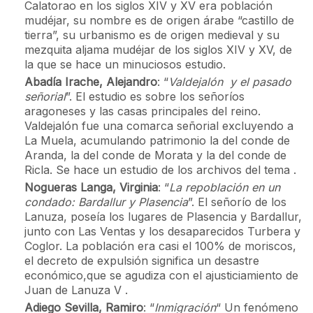
Calatorao en los siglos XIV y XV era población
mudéjar, su nombre es de origen árabe “castillo de
tierra”, su urbanismo es de origen medieval y su
mezquita aljama mudéjar de los siglos XIV y XV, de
la que se hace un minuciosos estudio.
Abadía Irache, Alejandro
: “
Valdejalón y el pasado
señorial
”. El estudio es sobre los señoríos
aragoneses y las casas principales del reino.
Valdejalón fue una comarca señorial excluyendo a
La Muela, acumulando patrimonio la del conde de
Aranda, la del conde de Morata y la del conde de
Ricla. Se hace un estudio de los archivos del tema .
Nogueras Langa, Virginia
: “
La repoblación en un
condado: Bardallur y Plasencia
”. El señorío de los
Lanuza, poseía los lugares de Plasencia y Bardallur,
junto con Las Ventas y los desaparecidos Turbera y
Coglor. La población era casi el 100% de moriscos,
el decreto de expulsión significa un desastre
económico,que se agudiza con el ajusticiamiento de
Juan de Lanuza V .
Adiego Sevilla, Ramiro
: “
Inmigración
“ Un fenómeno