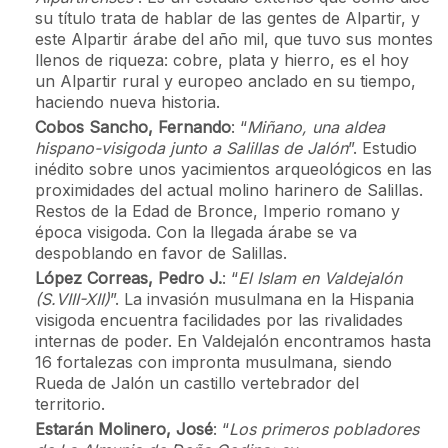
su título trata de hablar de las gentes de Alpartir, y
este Alpartir árabe del año mil, que tuvo sus montes
llenos de riqueza: cobre, plata y hierro, es el hoy
un Alpartir rural y europeo anclado en su tiempo,
haciendo nueva historia.
Cobos Sancho, Fernando
: “
Miñano, una aldea
hispano-visigoda junto a Salillas de Jalón
”. Estudio
inédito sobre unos yacimientos arqueológicos en las
proximidades del actual molino harinero de Salillas.
Restos de la Edad de Bronce, Imperio romano y
época visigoda. Con la llegada árabe se va
despoblando en favor de Salillas.
López Correas, Pedro J.
: “
El Islam en Valdejalón
(S.VIII-XII)
”. La invasión musulmana en la Hispania
visigoda encuentra facilidades por las rivalidades
internas de poder. En Valdejalón encontramos hasta
16 fortalezas con impronta musulmana, siendo
Rueda de Jalón un castillo vertebrador del
territorio.
Estarán Molinero, José
: “
Los primeros pobladores