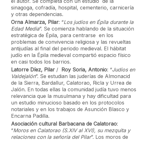
el autor. Se completa con un estudio de la
sinagoga, cofradía, hospital, cementerio, carnicería
y otras dependencias.
Orna Almarza, Pilar
: “
Los judíos en Épila durante la
Edad Media
”. Se comienza hablando de la situación
estratégica de Épila, para centrarse en los
problemas de convivencia religiosa y las revueltas
antijudías al final del periodo medieval. El hábitat
judío en la Épila medieval compartió espacio físico
en casi todos los barrios.
Latorre Díez, Pilar
/
Roy Soria, Antonio
: “
Judios en
Valdejalón
”. Se estudian las juderías de Almonacid
de la Sierra, Bardallur, Calatorao, Ricla y Urrea de
Jalón. En todas ellas la comunidad judía tuvo menos
relevancia que la musulmana y hay dificultad para
un estudio minucioso basado en los protocolos
notariales y en los trabajos de Asunción Blasco y
Encarna Padilla.
Asociación cultural Barbacana de Calatorao
:
“
Moros en Calatorao (S.XIV al XVI), su mezquita y
relaciones con la señoría del Pilar
”. Los moros de