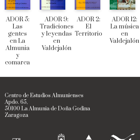
ADOR 5:
ADOR 9:
ADOR 2:
ADOR 12:
Las
Tradiciones
El
La música
gentes
y leyendas
Territorio
en
en La
en
Valdejalón
Almunia
Valdejalón
y
comarca
Centro de Estudios Almunienses
Apdo. 65,
50100 La Almunia de Doña Godina
Zaragoza